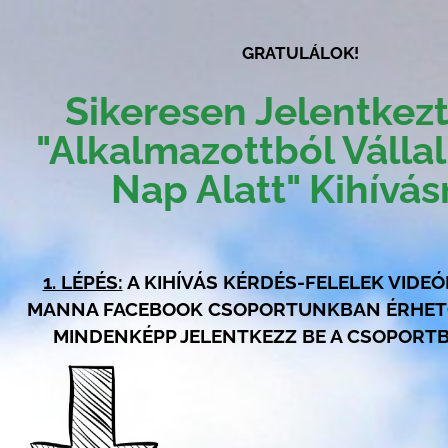
GRATULÁLOK!
Sikeresen Jelentkezt
"Alkalmazottból Válla
Nap Alatt" Kihívás
1. LÉPÉS:
A KIHÍVÁS KÉRDÉS-FELELEK VIDEÓ
MANNA FACEBOOK CSOPORTUNKBAN ÉRHETŐ
MINDENKÉPP JELENTKEZZ BE A CSOPORTB