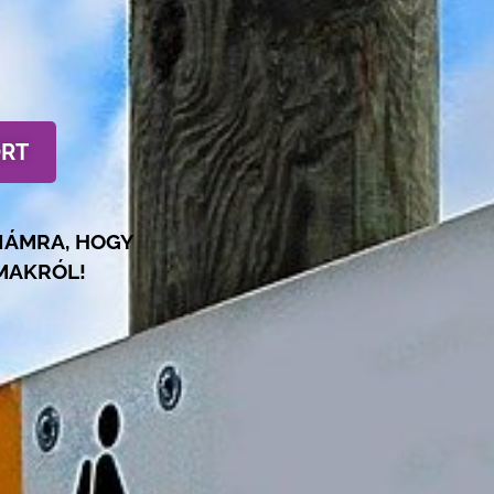
ORT
NÁMRA, HOGY
MAKRÓL!