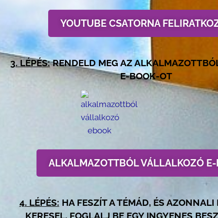
YOUTUBE CSATORNA FELIRATKO
3. LÉPÉS:
RENDELD MEG AZ ALKALMAZOTTBÓ
E-BOOK-OT
ALKALMAZOTTBÓL VÁLLALKOZÓ E
4. LÉPÉS:
HA FESZÍT A TÉMÁD, ÉS AZONNAL
KERESEL, FOGLALJ BE EGY INGYENES BES