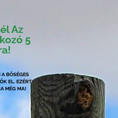
él Az
lkozó 5
ra!
I A BŐSÉGES
K EL. EZÉRT
A MÉG MA!