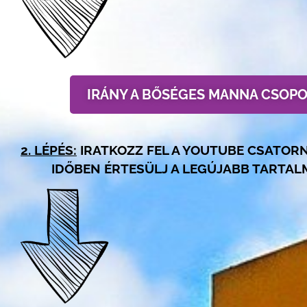
IRÁNY A BŐSÉGES MANNA CSOP
2. LÉPÉS:
IRATKOZZ FEL A YOUTUBE CSATOR
IDŐBEN ÉRTESÜLJ A LEGÚJABB TARTAL