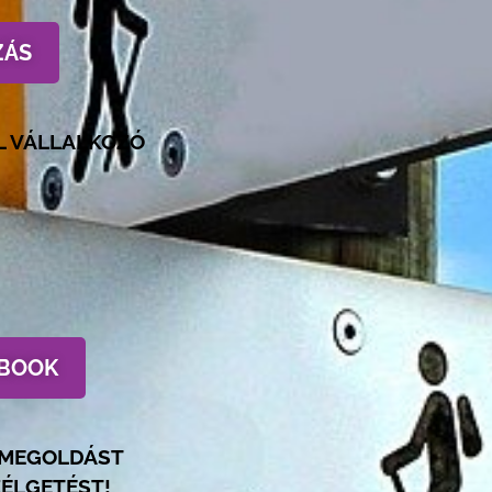
ZÁS
L VÁLLALKOZÓ
-BOOK
I MEGOLDÁST
ZÉLGETÉST!