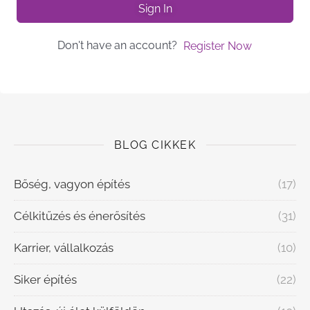
Sign In
Don't have an account?
Register Now
BLOG CIKKEK
Bőség, vagyon építés
(17)
Célkitűzés és énerősítés
(31)
Karrier, vállalkozás
(10)
Siker építés
(22)