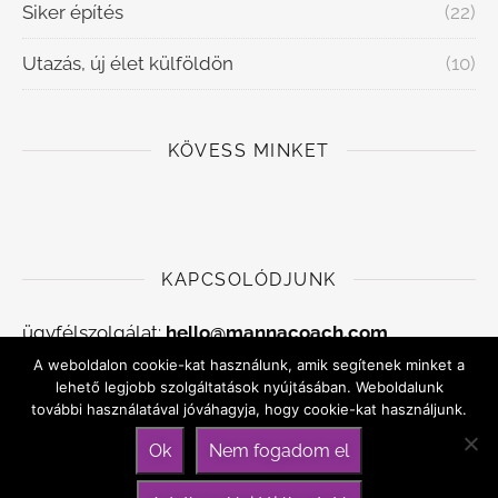
Siker építés
(22)
Utazás, új élet külföldön
(10)
KÖVESS MINKET
KAPCSOLÓDJUNK
ügyfélszolgálat:
hello@mannacoach.com
A weboldalon cookie-kat használunk, amik segítenek minket a
Adatkezelési szabályzat
lehető legjobb szolgáltatások nyújtásában. Weboldalunk
további használatával jóváhagyja, hogy cookie-kat használjunk.
Általános szerződési feltételek
Ok
Nem fogadom el
Kapcsolat, időpontfoglalás