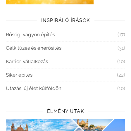
INSPIRÁLÓ ÍRÁSOK
Bőség, vagyon építés
(17)
Célkitűzés és énerősítés
(31)
Karrier, vállalkozás
(10)
Siker építés
(22)
Utazás, új élet külföldön
(10)
ÉLMÉNY UTAK