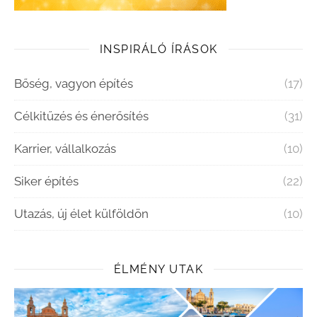
INSPIRÁLÓ ÍRÁSOK
Bőség, vagyon építés
(17)
Célkitűzés és énerősítés
(31)
Karrier, vállalkozás
(10)
Siker építés
(22)
Utazás, új élet külföldön
(10)
ÉLMÉNY UTAK