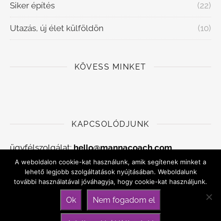
Siker építés
(22)
Utazás, új élet külföldön
(10)
KÖVESS MINKET
KAPCSOLÓDJUNK
ügyfélszolgálat:
hello@mannacoach.com
A weboldalon cookie-kat használunk, amik segítenek minket a
Adatkezelési szabályzat
lehető legjobb szolgáltatások nyújtásában. Weboldalunk
további használatával jóváhagyja, hogy cookie-kat használjunk.
Általános szerződési feltételek
Ok
Nem fogadom el
Kapcsolat, időpontfoglalás