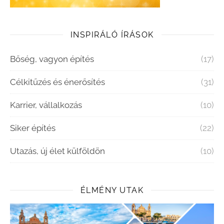
INSPIRÁLÓ ÍRÁSOK
Bőség, vagyon építés
(17)
Célkitűzés és énerősítés
(31)
Karrier, vállalkozás
(10)
Siker építés
(22)
Utazás, új élet külföldön
(10)
ÉLMÉNY UTAK