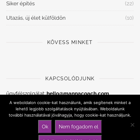
Siker építés
(22)
Utazás, új élet külföldön
(10)
KÖVESS MINKET
KAPCSOLÓDJUNK
ügyfélszolgálat:
hello@mannacoach.com
A weboldalon cookie-kat használunk, amik segítenek minket a
Adatkezelési szabályzat
lehető legjobb szolgáltatások nyújtásában. Weboldalunk
további használatával jóváhagyja, hogy cookie-kat használjunk.
Általános szerződési feltételek
Ok
Nem fogadom el
Kapcsolat, időpontfoglalás