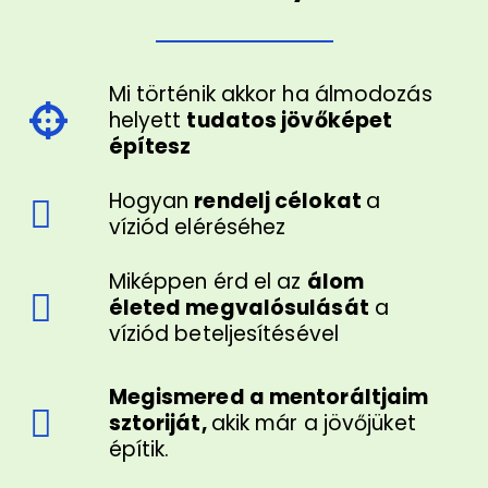
Mi történik akkor ha álmodozás
helyett
tudatos jövőképet
építesz
Hogyan
rendelj célokat
a
víziód eléréséhez
Miképpen érd el az
álom
életed megvalósulását
a
víziód beteljesítésével
Megismered a mentoráltjaim
sztoriját,
akik már a jövőjüket
építik.