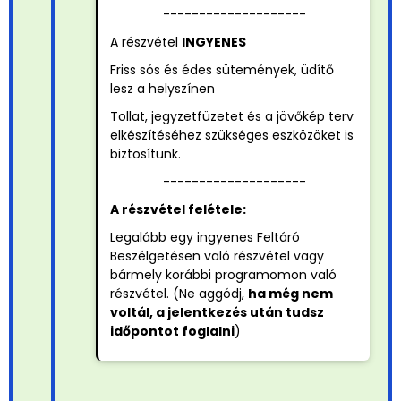
--------------------
A részvétel
INGYENES
Friss sós és édes sütemények, üdítő
lesz a helyszínen
Tollat, jegyzetfüzetet és a jövőkép terv
elkészítéséhez szükséges eszközöket is
biztosítunk.
--------------------
A részvétel felétele:
Legalább egy ingyenes Feltáró
Beszélgetésen való részvétel vagy
bármely korábbi programomon való
részvétel. (Ne aggódj,
ha még nem
voltál, a jelentkezés után tudsz
időpontot foglalni
)