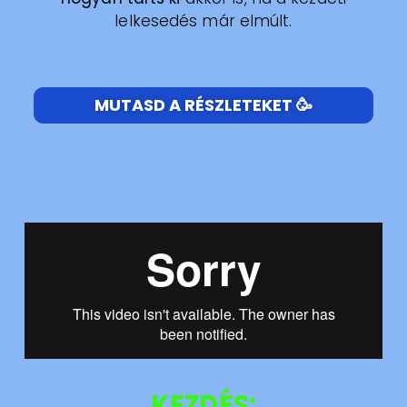
lelkesedés már elmúlt.
MUTASD A RÉSZLETEKET 🥳
KEZDÉS: