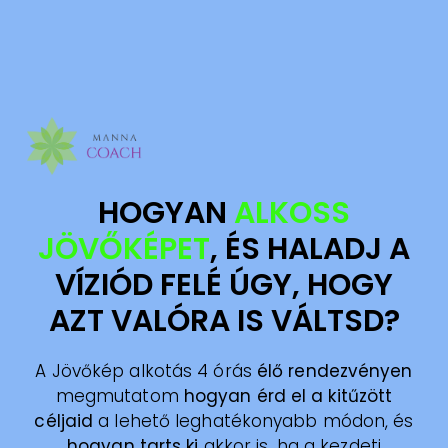
HOGYAN
ALKOSS
JÖVŐKÉPET
, ÉS HALADJ A
VÍZIÓD FELÉ ÚGY, HOGY
AZT VALÓRA IS VÁLTSD?
A Jövőkép alkotás 4 órás
élő rendezvényen
megmutatom
hogyan érd el a kitűzött
céljaid
a lehető leghatékonyabb módon, és
hogyan tarts ki
akkor is, ha a kezdeti