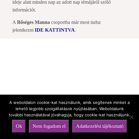
ideje alatt minden nap az adott nap témájáról szóló
információt.
A
Bőséges Manna
csoportba már most tudsz
jelentkezni
IDE KATTINTVA
.
A weboldalon cookie-kat használunk, amik segítenek minket a
lehető legjobb szolgáltatások nyújtásában. Weboldalunk
további használatával jóváhagyja, hogy cookie-kat használjunk.
Ok
Nem fogadom el
Adatkezelési tájékoztató