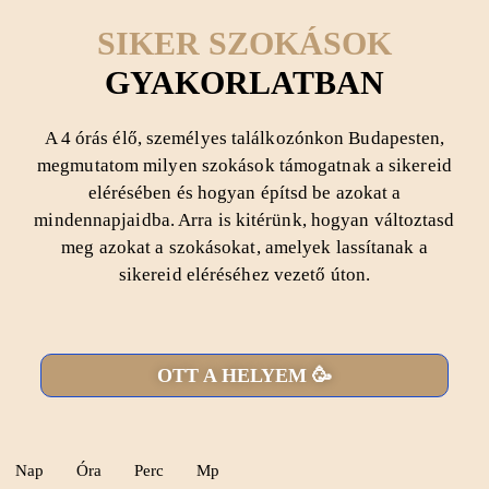
SIKER SZOKÁSOK
GYAKORLATBAN
A 4 órás élő,
személyes találkozónkon
Budapesten,
megmutatom milyen
szokások támogatnak
a
sikereid
elérésében
és hogyan építsd be azokat a
mindennapjaidba. Arra is kitérünk, hogyan
változtasd
meg
azokat a szokásokat, amelyek lassítanak a
sikereid eléréséhez vezető úton.
OTT A HELYEM 🥳
Nap
Óra
Perc
Mp