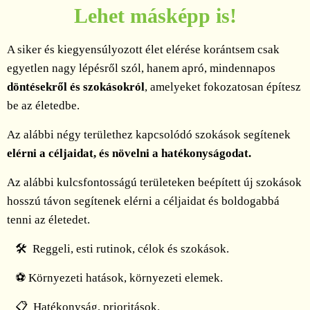
Lehet másképp is!
A siker és kiegyensúlyozott élet elérése korántsem csak
egyetlen nagy lépésről szól, hanem apró, mindennapos
döntésekről és szokásokról
, amelyeket fokozatosan építesz
be az életedbe.
Az alábbi négy területhez kapcsolódó szokások segítenek
elérni a céljaidat, és növelni a hatékonyságodat.
Az alábbi kulcsfontosságú területeken beépített új szokások
hosszú távon segítenek elérni a céljaidat és boldogabbá
tenni az életedet.
🛠
Reggeli, esti rutinok, célok és szokások.
⚽️
Környezeti hatások, környezeti elemek.
📋
Hatékonyság, prioritások.