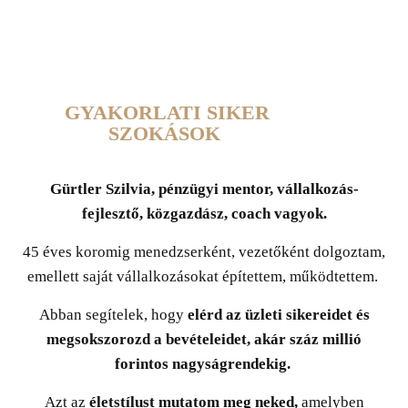
GYAKORLATI SIKER
SZOKÁSOK
Gürtler Szilvia, pénzügyi mentor, vállalkozás-
fejlesztő, közgazdász, coach vagyok.
45 éves koromig menedzserként, vezetőként dolgoztam,
emellett saját vállalkozásokat építettem, működtettem.
Abban segítelek, hogy
elérd az üzleti sikereidet és
megsokszorozd a bevételeidet, akár száz millió
forintos nagyságrendekig.
Azt az
életstílust mutatom meg neked,
amelyben