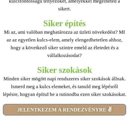
kulcsfontosságú tényezőket, amelyekkel megélheted a
sikert.
Siker építés
Mi az, ami valóban meghatározza az üzleti növekedést? MI
az az egyetlen kulcs-elem, amely elengedhetetlen ahhoz,
hogy a következő siker szintre emeld az életedet és a
vállalkozásodat?
Siker szokások
Minden siker mögött napi rendszeres siker szokások állnak.
Ismerd meg a kulcs elemeket, és tanuld meg lépésről
lépésre, hogyan építsd be a rutinodba ezen siker szokásokat.
JELENTKEZEM A RENDEZVÉNYRE ✌️