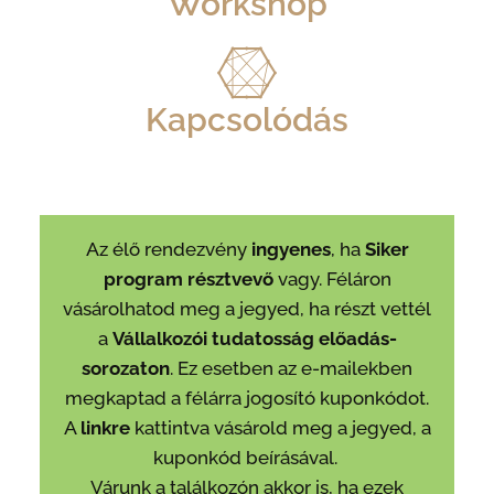
Workshop
Kapcsolódás
Az élő rendezvény
ingyenes
, ha
Siker
program résztvevő
vagy. Féláron
vásárolhatod meg a jegyed, ha részt vettél
a
Vállalkozói tudatosság előadás-
sorozaton
. Ez esetben az e-mailekben
megkaptad a félárra jogosító kuponkódot.
A
linkre
kattintva vásárold meg a jegyed, a
kuponkód beírásával.
Várunk a találkozón akkor is, ha ezek