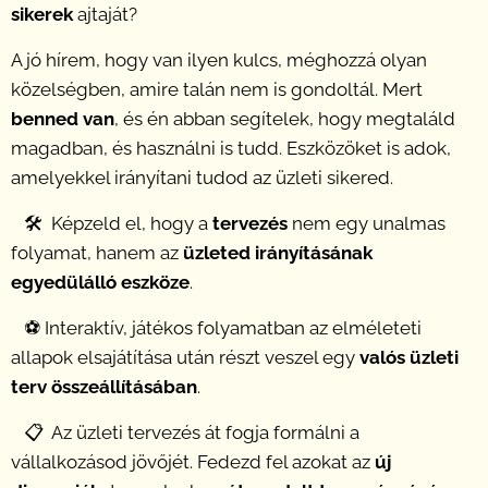
sikerek
ajtaját?
A jó hírem, hogy van ilyen kulcs, méghozzá olyan
közelségben, amire talán nem is gondoltál. Mert
benned van
, és én abban segítelek, hogy megtaláld
magadban, és használni is tudd. Eszközöket is adok,
amelyekkel irányítani tudod az üzleti sikered.
🛠
Képzeld el, hogy a
tervezés
nem egy unalmas
folyamat, hanem az
üzleted irányításának
egyedülálló eszköze
.
⚽️
Interaktív, játékos folyamatban az elméleteti
allapok elsajátítása után részt veszel egy
valós üzleti
terv összeállításában
.
📋
Az üzleti tervezés át fogja formálni a
vállalkozásod jövőjét. Fedezd fel azokat az
új