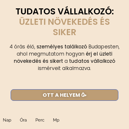
TUDATOS VÁLLALKOZÓ:
ÜZLETI NÖVEKEDÉS ÉS
SIKER
4 órás élő,
személyes találkozó
Budapesten,
ahol megmutatom hogyan
érj el üzleti
növekedés és sikert
a
tudatos vállalkozó
ismérveit alkalmazva.
OTT A HELYEM 🥳
Nap
Óra
Perc
Mp