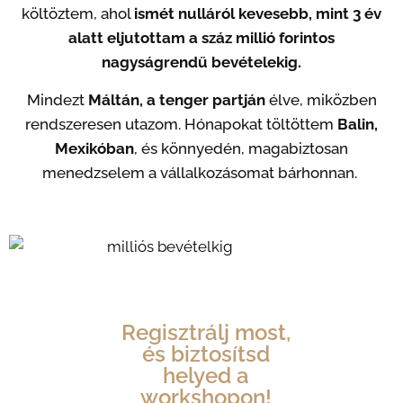
költöztem, ahol
ismét nulláról kevesebb, mint 3 év
alatt eljutottam a száz millió forintos
nagyságrendű bevételekig.
Mindezt
Máltán, a tenger partján
élve, miközben
rendszeresen utazom. Hónapokat töltöttem
Balin,
Mexikóban
, és könnyedén, magabiztosan
menedzselem a vállalkozásomat bárhonnan.
Regisztrálj most,
és biztosítsd
helyed a
workshopon!