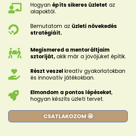
Hogyan
építs sikeres üzletet
az
alapoktól.
Bemutatom az
üzleti növekedés
stratégiáit.
Megismered a mentoráltjaim
sztoriját,
akik már a jövőjüket építik.
Részt veszel
kreatív gyakorlatokban
és innovatív játékokban.
Elmondom a pontos lépéseket
,
hogyan készíts üzleti tervet.
CSATLAKOZOM 🤩