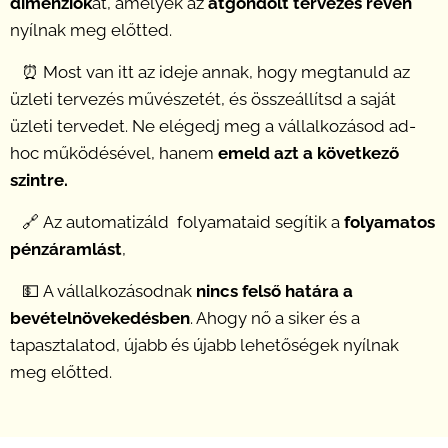
dimenziók
at, amelyek az
átgondolt tervezés révén
nyílnak meg előtted.
⏰
Most van itt az ideje annak, hogy megtanuld az
üzleti tervezés művészetét, és összeállítsd a saját
üzleti tervedet. Ne elégedj meg a vállalkozásod ad-
hoc működésével, hanem
emeld azt a következő
szintre.
🔗
Az automatizáld folyamataid segítik a
folyamatos
pénzáramlást
,
💵
A vállalkozásodnak
nincs felső határa a
bevételnövekedésben
. Ahogy nő a siker és a
tapasztalatod, újabb és újabb lehetőségek nyílnak
meg előtted.