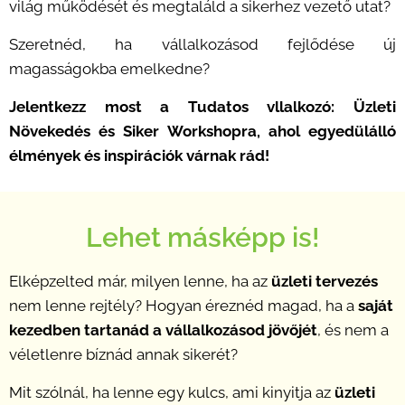
világ működését és megtaláld a sikerhez vezető utat?
Szeretnéd, ha vállalkozásod fejlődése új
magasságokba emelkedne?
Jelentkezz most a Tudatos vllalkozó: Üzleti
Növekedés és Siker Workshopra, ahol egyedülálló
élmények és inspirációk várnak rád!
Lehet másképp is!
Elképzelted már, milyen lenne, ha az
üzleti tervezés
nem lenne rejtély? Hogyan éreznéd magad, ha a
saját
kezedben tartanád a vállalkozásod jövőjét
, és nem a
véletlenre bíznád annak sikerét?
Mit szólnál, ha lenne egy kulcs, ami kinyitja az
üzleti