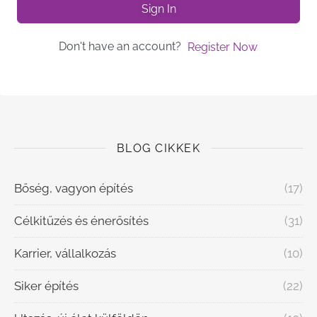
Sign In
Don't have an account?
Register Now
BLOG CIKKEK
Bőség, vagyon építés
(17)
Célkitűzés és énerősítés
(31)
Karrier, vállalkozás
(10)
Siker építés
(22)