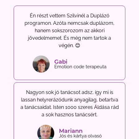
Én részt vettem Szilvinél a Duplázó
programon. Azóta nemcsak duplázom,
hanem sokszorozom az akkori
jövedelmemet. És még nem tartok a
végén. 😊
Gabi
Emotion code terapeuta
Nagyon sok jó tanácsot adsz, így mi is
lassan helyrerázódunk anyagilag, betartva
a tanácsaidat. Isten 1000 szeres Áldása rád
a sok hasznos tanácsért.
Mariann
Jós és kártya olvasó