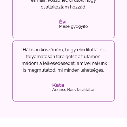
és hála, köszönet. Örülök, hogy
csatlakoztam hozzád.
Évi
Mese gyógyító
Hálásan köszönöm, hogy elindítottál és
folyamatosan terelgetsz az utamon.
Imádom a lelkesedésedet, amivel nekünk
is megmutatod, mi minden lehetséges.
Kata
Access Bars facilitátor