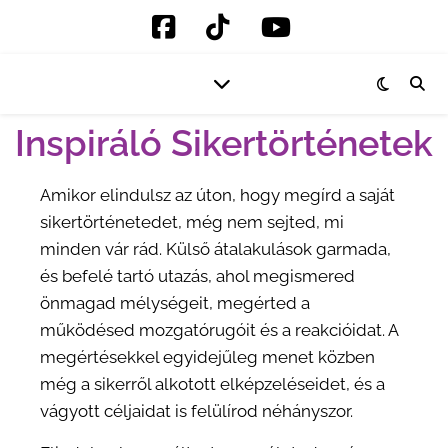
Inspiráló Sikertörténetek
Amikor elindulsz az úton, hogy megírd a saját
sikertörténetedet, még nem sejted, mi
minden vár rád. Külső átalakulások garmada,
és befelé tartó utazás, ahol megismered
önmagad mélységeit, megérted a
működésed mozgatórugóit és a reakcióidat. A
megértésekkel egyidejűleg menet közben
még a sikerről alkotott elképzeléseidet, és a
vágyott céljaidat is felülírod néhányszor.