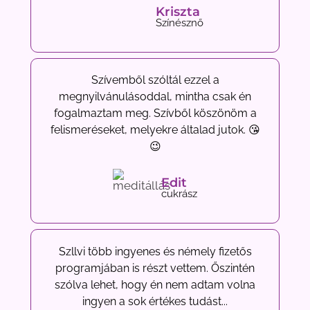
Kriszta
Színésznő
Szívemből szóltál ezzel a
megnyilvánulásoddal, mintha csak én
fogalmaztam meg. Szívből köszönöm a
felismeréseket, melyekre általad jutok. 😘
😉
Edit
cukrász
Szllvi több ingyenes és némely fizetős
programjában is részt vettem. Őszintén
szólva lehet, hogy én nem adtam volna
ingyen a sok értékes tudást...