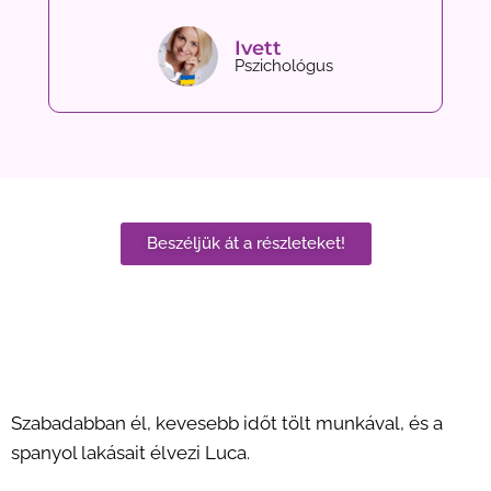
Ivett
Pszichológus
Beszéljük át a részleteket!
Szabadabban él, kevesebb időt tölt munkával, és a
spanyol lakásait élvezi Luca.