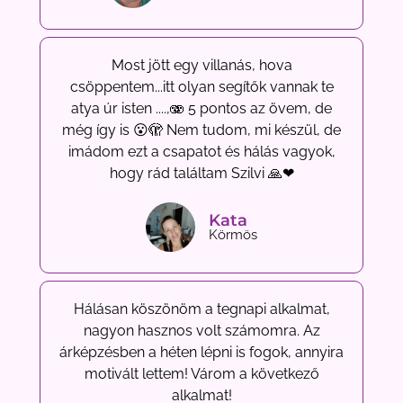
Most jött egy villanás, hova
csöppentem...itt olyan segítők vannak te
atya úr isten ....,🫨 5 pontos az övem, de
még így is 😮🫣 Nem tudom, mi készül, de
imádom ezt a csapatot és hálás vagyok,
hogy rád találtam Szilvi 🙏❤
Kata
Körmös
Hálásan köszönöm a tegnapi alkalmat,
nagyon hasznos volt számomra. Az
árképzésben a héten lépni is fogok, annyira
motivált lettem! Várom a következő
alkalmat!