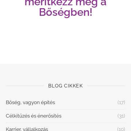
merítkezz meg a
Bőségben!
BLOG CIKKEK
Bőség, vagyon építés
(17)
Célkitűzés és énerősítés
(31)
Karrier, vállalkozás
(10)