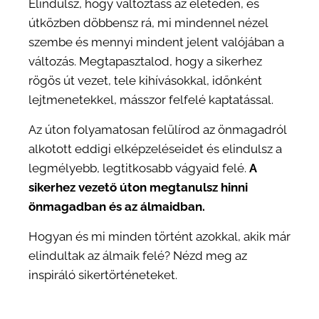
Elindulsz, hogy változtass az életeden, és
útközben döbbensz rá, mi mindennel nézel
szembe és mennyi mindent jelent valójában a
változás. Megtapasztalod, hogy a sikerhez
rögös út vezet, tele kihívásokkal, időnként
lejtmenetekkel, másszor felfelé kaptatással.
Az úton folyamatosan felülírod az önmagadról
alkotott eddigi elképzeléseidet és elindulsz a
legmélyebb, legtitkosabb vágyaid felé.
A
sikerhez vezető úton megtanulsz hinni
önmagadban és az álmaidban.
Hogyan és mi minden történt azokkal, akik már
elindultak az álmaik felé? Nézd meg az
inspiráló sikertörténeteket.