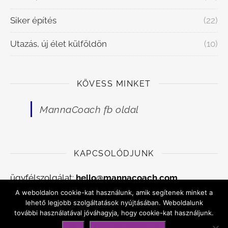
Siker építés
(22)
Utazás, új élet külföldön
(10)
KÖVESS MINKET
MannaCoach fb oldal
KAPCSOLÓDJUNK
ügyfélszolgálat:
hello@mannacoach.com
A weboldalon cookie-kat használunk, amik segítenek minket a
Adatkezelési szabályzat
lehető legjobb szolgáltatások nyújtásában. Weboldalunk
további használatával jóváhagyja, hogy cookie-kat használjunk.
Általános szerződési feltételek