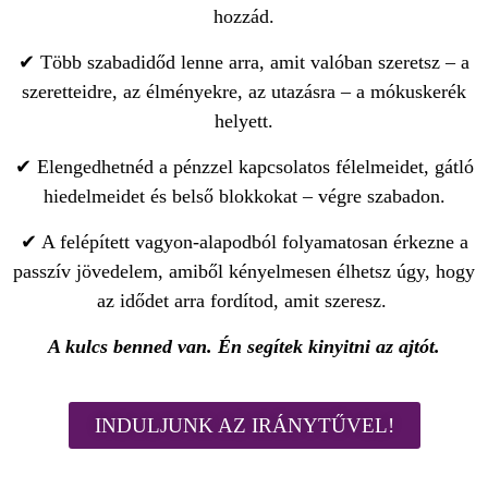
hozzád.
✔ Több szabadidőd lenne arra, amit valóban szeretsz – a
szeretteidre, az élményekre, az utazásra – a mókuskerék
helyett.
✔ Elengedhetnéd a pénzzel kapcsolatos félelmeidet, gátló
hiedelmeidet és belső blokkokat – végre szabadon.
✔ A felépített vagyon-alapodból folyamatosan érkezne a
passzív jövedelem, amiből kényelmesen élhetsz úgy, hogy
az idődet arra fordítod, amit szeresz.
A kulcs benned van. Én segítek kinyitni az ajtót.
INDULJUNK AZ IRÁNYTŰVEL!