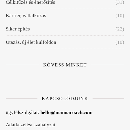
Célkitűzés és énerősítés
(31)
Karrier, vállalkozás
(10)
Siker építés
(22)
Utazás, új élet külföldön
(10)
KÖVESS MINKET
KAPCSOLÓDJUNK
ügyfélszolgálat:
hello@mannacoach.com
Adatkezelési szabályzat