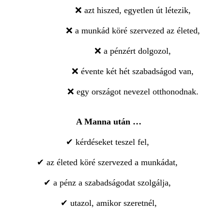
❌
azt hiszed, egyetlen út létezik,
❌
a munkád köré szervezed az életed,
❌
a pénzért dolgozol,
❌
évente két hét szabadságod van,
❌
egy országot nevezel otthonodnak.
A Manna után …
✔ kérdéseket teszel fel,
✔ az életed köré szervezed a munkádat,
✔ a pénz a szabadságodat szolgálja,
✔ utazol, amikor szeretnél,