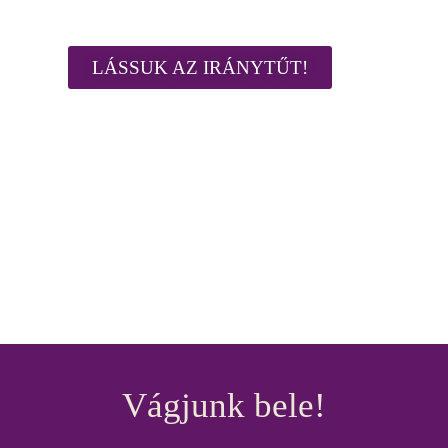
Te írod a történetet.
LÁSSUK AZ IRÁNYTŰT!
Vágjunk bele!