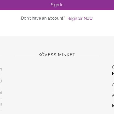
Sign In
Don't have an account?
Register Now
KÖVESS MINKET
ü
7)
1)
0)
Á
2)