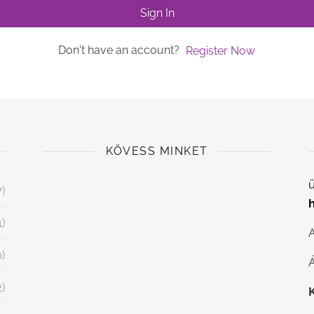
Sign In
Don't have an account?
Register Now
KÖVESS MINKET
ü
7)
1)
0)
Á
2)