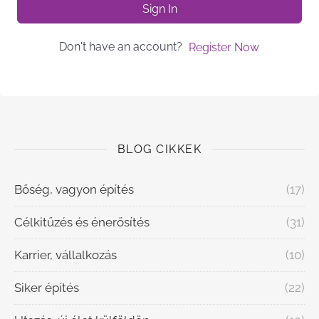
Sign In
Don't have an account?
Register Now
BLOG CIKKEK
Bőség, vagyon építés
(17)
Célkitűzés és énerősítés
(31)
Karrier, vállalkozás
(10)
Siker építés
(22)