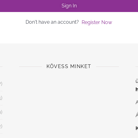
Sign In
Don't have an account?
Register Now
KÖVESS MINKET
ü
7)
1)
0)
Á
2)