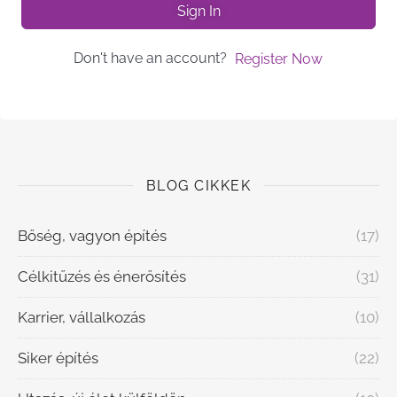
Sign In
Don't have an account?
Register Now
BLOG CIKKEK
Bőség, vagyon építés
(17)
Célkitűzés és énerősítés
(31)
Karrier, vállalkozás
(10)
Siker építés
(22)