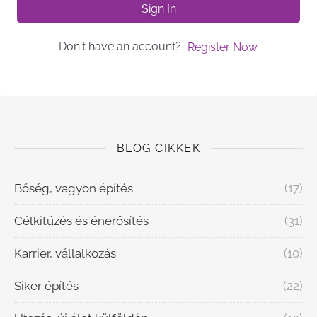
Sign In
Don't have an account?
Register Now
BLOG CIKKEK
Bőség, vagyon építés
(17)
Célkitűzés és énerősítés
(31)
Karrier, vállalkozás
(10)
Siker építés
(22)