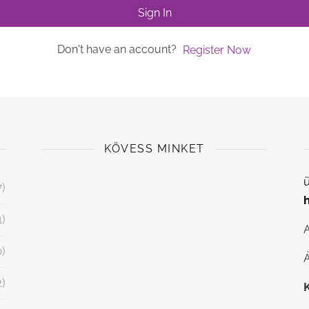
Sign In
Don't have an account?
Register Now
KÖVESS MINKET
ü
7)
1)
0)
Á
2)