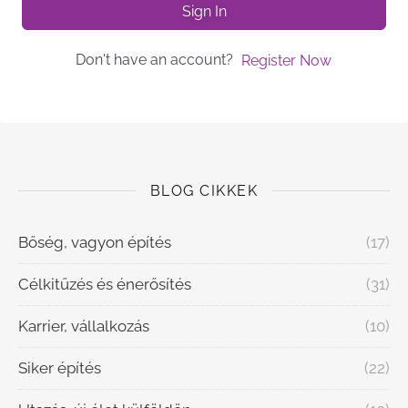
Sign In
Don't have an account?
Register Now
BLOG CIKKEK
Bőség, vagyon építés
(17)
Célkitűzés és énerősítés
(31)
Karrier, vállalkozás
(10)
Siker építés
(22)