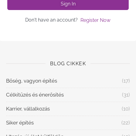
Sign In
Don't have an account?
Register Now
BLOG CIKKEK
Bőség, vagyon építés
(17)
Célkitűzés és énerősítés
(31)
Karrier, vállalkozás
(10)
Siker építés
(22)