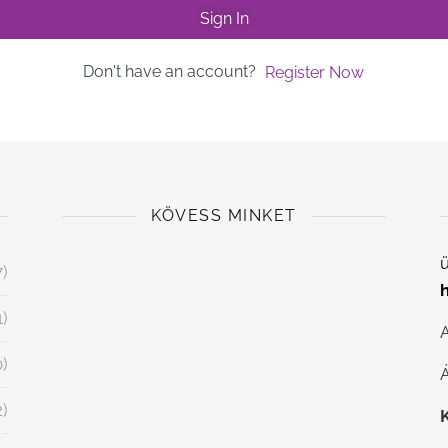
Sign In
Don't have an account?
Register Now
KÖVESS MINKET
ü
7)
1)
0)
Á
2)