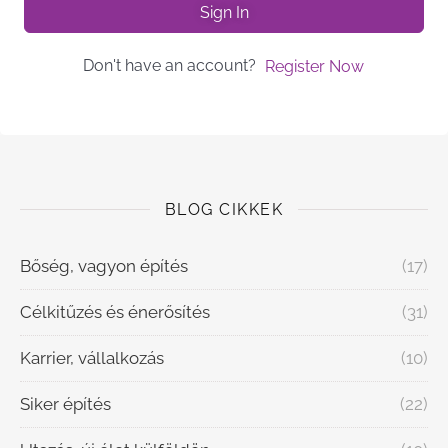
Sign In
Don't have an account?
Register Now
BLOG CIKKEK
Bőség, vagyon építés
(17)
Célkitűzés és énerősítés
(31)
Karrier, vállalkozás
(10)
Siker építés
(22)