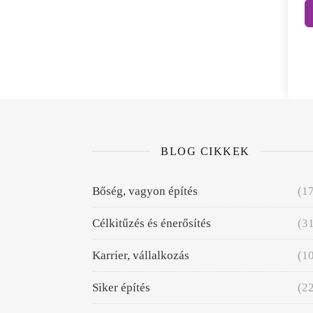
BLOG CIKKEK
Bőség, vagyon építés
(1
Célkitűzés és énerősítés
(3
Karrier, vállalkozás
(1
Siker építés
(2