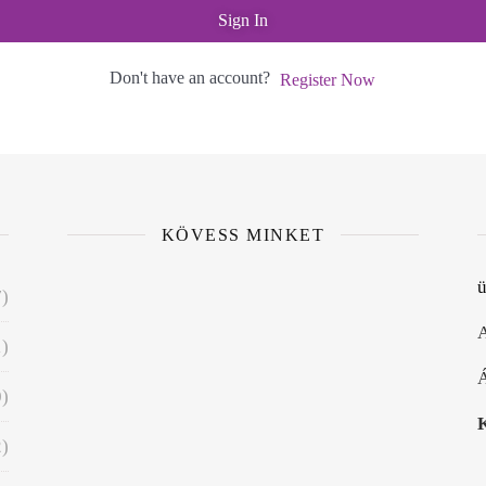
Sign In
Don't have an account?
Register Now
KÖVESS MINKET
ü
7)
A
1)
Á
0)
K
2)