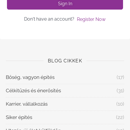
Sign In
Don't have an account?
Register Now
BLOG CIKKEK
Bőség, vagyon építés
(17)
Célkitűzés és énerősítés
(31)
Karrier, vállalkozás
(10)
Siker építés
(22)