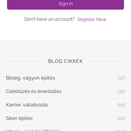
Sign In
Don't have an account?
Register Now
BLOG CIKKEK
Bőség, vagyon építés
(17)
Célkitűzés és énerősítés
(31)
Karrier, vállalkozás
(10)
Siker építés
(22)