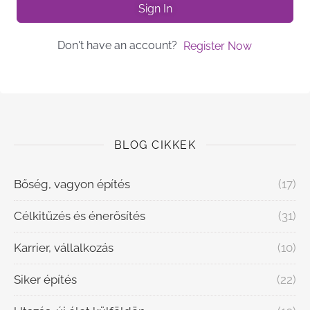
Sign In
Don't have an account?
Register Now
BLOG CIKKEK
Bőség, vagyon építés
(17)
Célkitűzés és énerősítés
(31)
Karrier, vállalkozás
(10)
Siker építés
(22)