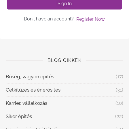
Sign In
Don't have an account?
Register Now
BLOG CIKKEK
Bőség, vagyon építés
(17)
Célkitűzés és énerősítés
(31)
Karrier, vállalkozás
(10)
Siker építés
(22)