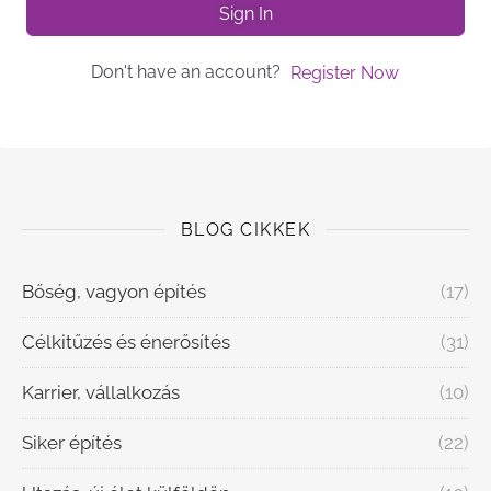
Sign In
Don't have an account?
Register Now
BLOG CIKKEK
Bőség, vagyon építés
(17)
Célkitűzés és énerősítés
(31)
Karrier, vállalkozás
(10)
Siker építés
(22)