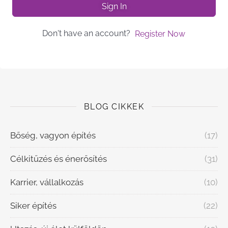
Sign In
Don't have an account?
Register Now
BLOG CIKKEK
Bőség, vagyon építés
(17)
Célkitűzés és énerősítés
(31)
Karrier, vállalkozás
(10)
Siker építés
(22)