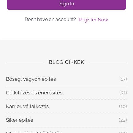
Sign In
Don't have an account?
Register Now
BLOG CIKKEK
Bőség, vagyon építés
(17)
Célkitűzés és énerősítés
(31)
Karrier, vállalkozás
(10)
Siker építés
(22)