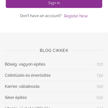
Sign In
Don't have an account?
Register Now
BLOG CIKKEK
Bőség, vagyon építés
(17)
Célkitűzés és énerősítés
(31)
Karrier, vállalkozás
(10)
Siker építés
(22)