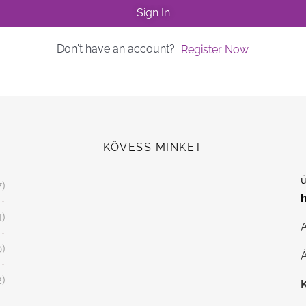
Sign In
Don't have an account?
Register Now
KÖVESS MINKET
ü
7)
1)
0)
Á
2)