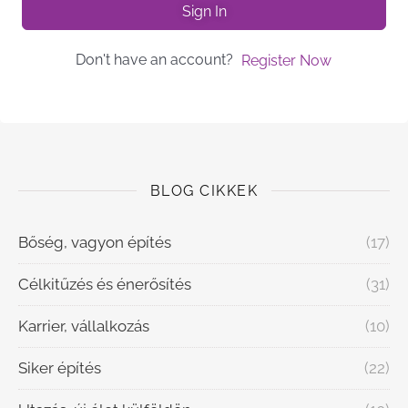
Sign In
Don't have an account?
Register Now
BLOG CIKKEK
Bőség, vagyon építés
(17)
Célkitűzés és énerősítés
(31)
Karrier, vállalkozás
(10)
Siker építés
(22)