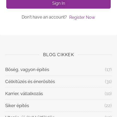
Sign In
Don't have an account?
Register Now
BLOG CIKKEK
Bőség, vagyon építés
(17)
Célkitűzés és énerősítés
(31)
Karrier, vállalkozás
(10)
Siker építés
(22)