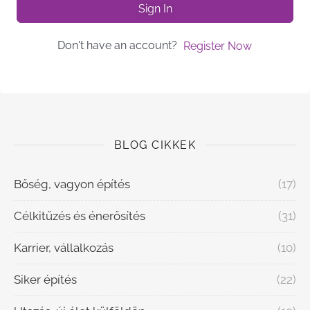
Sign In
Don't have an account?
Register Now
BLOG CIKKEK
Bőség, vagyon építés
(17)
Célkitűzés és énerősítés
(31)
Karrier, vállalkozás
(10)
Siker építés
(22)