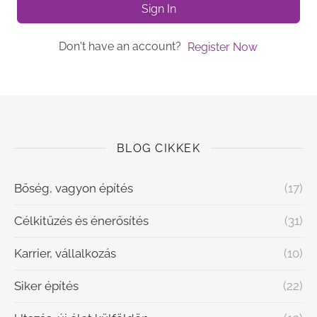
Sign In
Don't have an account?
Register Now
BLOG CIKKEK
Bőség, vagyon építés
(17)
Célkitűzés és énerősítés
(31)
Karrier, vállalkozás
(10)
Siker építés
(22)