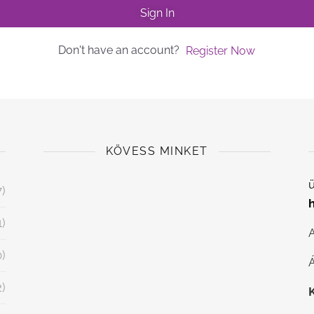
Sign In
Don't have an account?
Register Now
KÖVESS MINKET
ü
7)
1)
0)
Á
2)