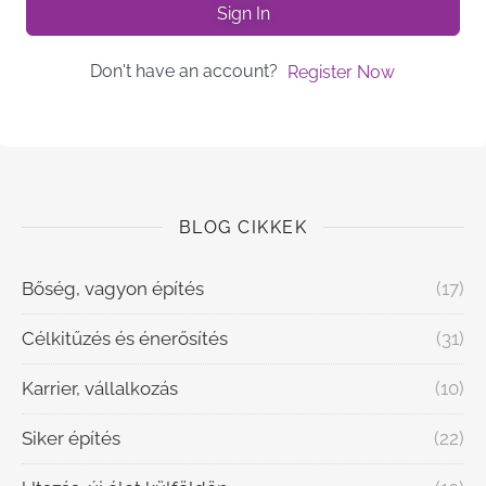
Sign In
Don't have an account?
Register Now
BLOG CIKKEK
Bőség, vagyon építés
(17)
Célkitűzés és énerősítés
(31)
Karrier, vállalkozás
(10)
Siker építés
(22)