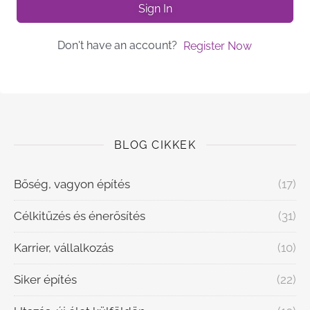
Sign In
Don't have an account?
Register Now
BLOG CIKKEK
Bőség, vagyon építés
(17)
Célkitűzés és énerősítés
(31)
Karrier, vállalkozás
(10)
Siker építés
(22)