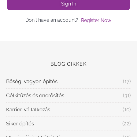
Sign In
Don't have an account?
Register Now
BLOG CIKKEK
Bőség, vagyon építés
(17)
Célkitűzés és énerősítés
(31)
Karrier, vállalkozás
(10)
Siker építés
(22)