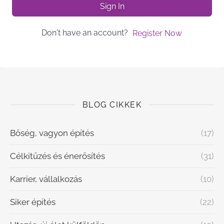
Sign In
Don't have an account?
Register Now
BLOG CIKKEK
Bőség, vagyon építés
(17)
Célkitűzés és énerősítés
(31)
Karrier, vállalkozás
(10)
Siker építés
(22)