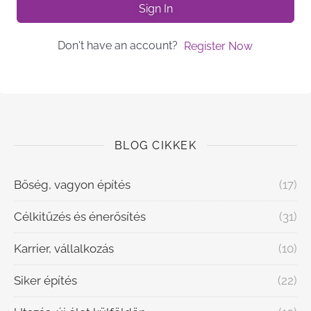
Sign In
Don't have an account?
Register Now
BLOG CIKKEK
Bőség, vagyon építés
(17)
Célkitűzés és énerősítés
(31)
Karrier, vállalkozás
(10)
Siker építés
(22)