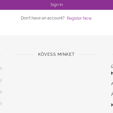
Sign In
Don't have an account?
Register Now
KÖVESS MINKET
ü
7)
1)
0)
Á
2)