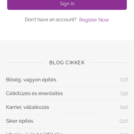
Sign In
Don't have an account?
Register Now
BLOG CIKKEK
Bőség, vagyon építés
(17)
Célkitűzés és énerősítés
(31)
Karrier, vállalkozás
(10)
Siker építés
(22)