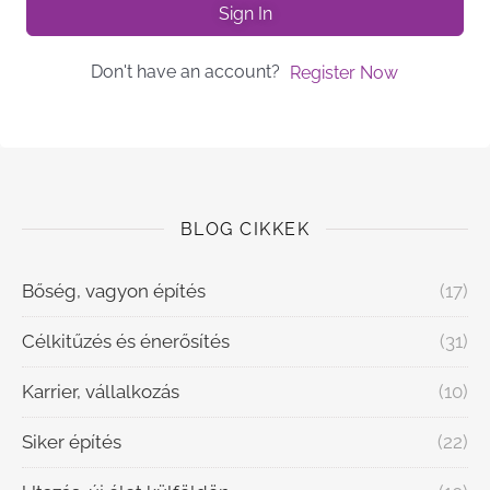
Sign In
Don't have an account?
Register Now
BLOG CIKKEK
Bőség, vagyon építés
(17)
Célkitűzés és énerősítés
(31)
Karrier, vállalkozás
(10)
Siker építés
(22)