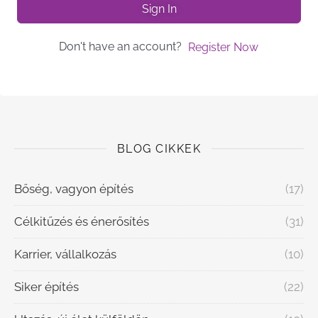
Sign In
Don't have an account?
Register Now
BLOG CIKKEK
Bőség, vagyon építés
(17)
Célkitűzés és énerősítés
(31)
Karrier, vállalkozás
(10)
Siker építés
(22)