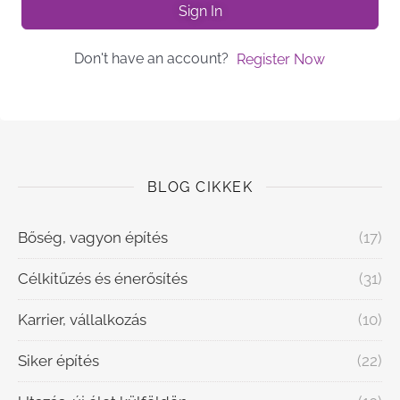
Sign In
Don't have an account?
Register Now
BLOG CIKKEK
Bőség, vagyon építés
(17)
Célkitűzés és énerősítés
(31)
Karrier, vállalkozás
(10)
Siker építés
(22)