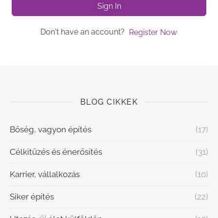
Sign In
Don't have an account?
Register Now
BLOG CIKKEK
Bőség, vagyon építés
(17)
Célkitűzés és énerősítés
(31)
Karrier, vállalkozás
(10)
Siker építés
(22)