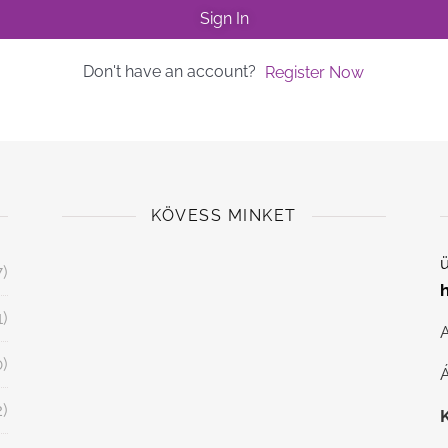
Sign In
Don't have an account?
Register Now
KÖVESS MINKET
ü
7)
1)
0)
Á
2)